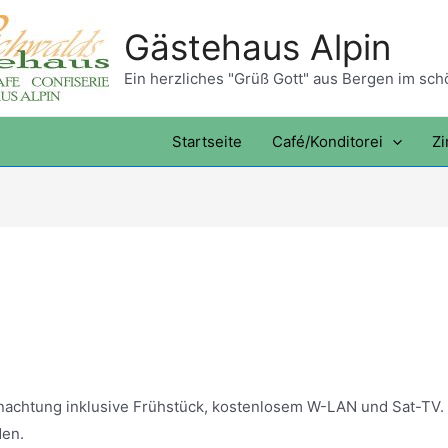
Gästehaus Alpin
Ein herzliches "Grüß Gott" aus Bergen im sc
Startseite
Café/Konditorei
Z
rnachtung inklusive Frühstück, kostenlosem W-LAN und Sat-TV.
den.