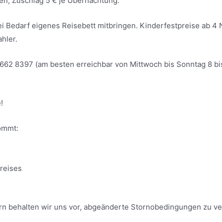
en, Zuschlag 5 € je Übernachtung.
 bei Bedarf eigenes Reisebett mitbringen. Kinderfestpreise ab
ahler.
8662 8397 (am besten erreichbar von Mittwoch bis Sonntag 8 bi
!
ommt:
reises
rn behalten wir uns vor, abgeänderte Stornobedingungen zu v