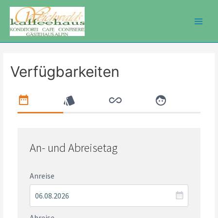
Zum
Inhalt
Main
springen
Men
Verfügbarkeiten
An- und Abreisetag
Anreise
Abreise